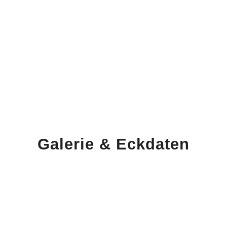
Dieser ultra-geräumige Teilintegrie verkörpert Innovation
und Raffinesse und macht jede Reise zu einem
unvergesslichen Erlebnis.
Galerie
&
Eckdaten