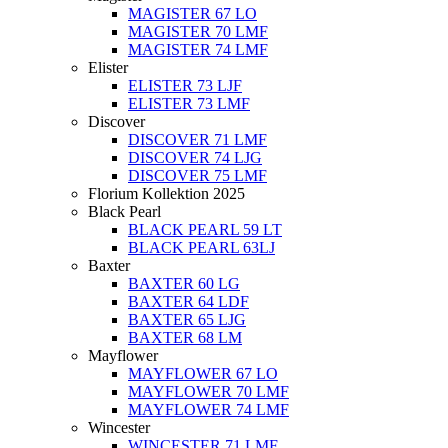
MAGISTER 67 LO
MAGISTER 70 LMF
MAGISTER 74 LMF
Elister
ELISTER 73 LJF
ELISTER 73 LMF
Discover
DISCOVER 71 LMF
DISCOVER 74 LJG
DISCOVER 75 LMF
Florium Kollektion 2025
Black Pearl
BLACK PEARL 59 LT
BLACK PEARL 63LJ
Baxter
BAXTER 60 LG
BAXTER 64 LDF
BAXTER 65 LJG
BAXTER 68 LM
Mayflower
MAYFLOWER 67 LO
MAYFLOWER 70 LMF
MAYFLOWER 74 LMF
Wincester
WINCESTER 71 LMF