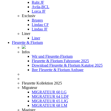
Rubi JF
Avila-BCL
Lorca JF
Exclusiv
Bruges
Lindau CF
Lindau JF
Liner
Liner
Fleurette & Florium
Infos
Wir und Fleurette-Florium
Fleurette & Florium Fahrzeuge 2025
Download Fleurette & Florium Katalog 2025
Ihre Fleurette & Florium Anfrage
Fleurette Kollektion 2025
Migrateur
MIGRATEUR 60 LG
MIGRATEUR 64 LDF
MIGRATEUR 65 LJG
MIGRATEUR 68 LM
Magister