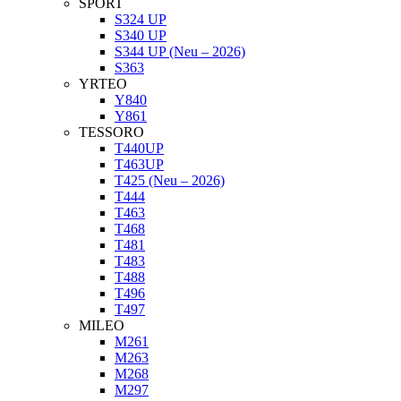
SPORT
S324 UP
S340 UP
S344 UP (Neu – 2026)
S363
YRTEO
Y840
Y861
TESSORO
T440UP
T463UP
T425 (Neu – 2026)
T444
T463
T468
T481
T483
T488
T496
T497
MILEO
M261
M263
M268
M297