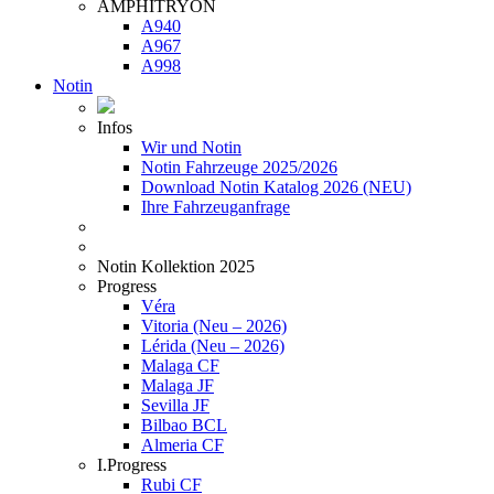
AMPHITRYON
A940
A967
A998
Notin
Infos
Wir und Notin
Notin Fahrzeuge 2025/2026
Download Notin Katalog 2026 (NEU)
Ihre Fahrzeuganfrage
Notin Kollektion 2025
Progress
Véra
Vitoria (Neu – 2026)
Lérida (Neu – 2026)
Malaga CF
Malaga JF
Sevilla JF
Bilbao BCL
Almeria CF
I.Progress
Rubi CF